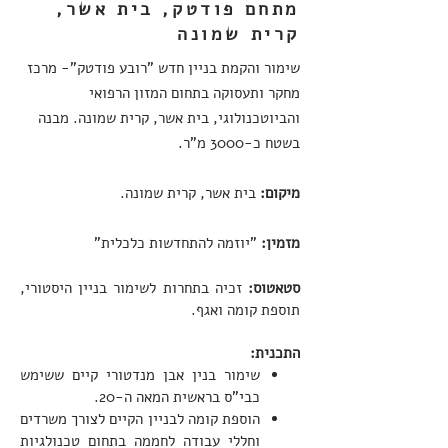
מתחם פודטק, בית אשר,
קרית שמונה
שימור והקמת בניין חדש "רובע פודטק"- מרכז
מחקר ותעסוקה בתחום המזון הרפואי
והביוטכנולוגי, בית אשר, קרית שמונה.
מבנה
בשטח כ-3000 מ"ר.
מיקום:
בית אשר, קרית שמונה.
מזמין:
"יוזמה להתחדשות כלכלית"
סטאטוס:
זכיה בתחרות לשימור בניין היסטורי,
תוספת קומה ואגף.
התכנית:
שימור בנין אבן מנדטורי קיים ששימש
כבי"ס בראשית המאה ה-20.
הוספת קומה לבניין הקיים לצורך משרדים
וחללי עבודה לחממה בתחום טכנולגיות