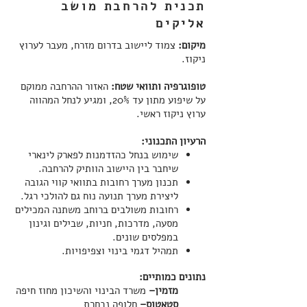
תכנית להרחבת מושב
אליקים
מיקום:
צמוד ליישוב בדרום מזרח, מעבר לערוץ
ניקוז.
טופוגרפיה ותוואי שטח:
האזור ההרחבה ממוקם
על שיפוע מתון עד 20%, ומגיע לנחל המהווה
ערוץ ניקוז ראשי.
הרעיון התכנוני:
שימוש בנחל כהזדמנות לפארק לינארי
שיחבר בין היישוב הוותיק להרחבה.
תכנון מערך רחובות בתוואי קווי הגובה
ליצירת מערך תנועה נוח גם להולכי רגל.
רחובות משולבים ברוחב משתנה המכילים
מסעה, מדרכות, חניות, שבילים וגינון
במפלסים שונים.
תמהיל דגמי בינוי וצפיפויות.
נתונים כמותיים:
מזמין–
משרד הבינוי והשיכון מחוז חיפה
סטאטוס–
חלופה נבחרת